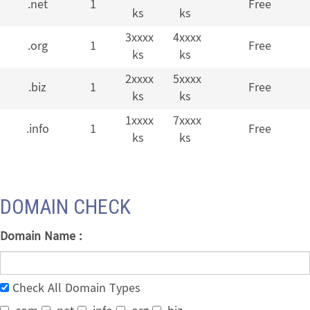
.net
1
Free
ks
ks
3xxxx
4xxxx
.org
1
Free
ks
ks
2xxxx
5xxxx
.biz
1
Free
ks
ks
1xxxx
7xxxx
.info
1
Free
ks
ks
DOMAIN CHECK
Domain Name :
Check All Domain Types