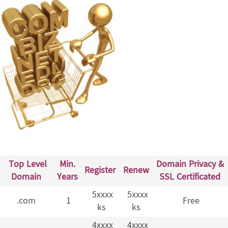
Top Level
Min.
Domain Privacy &
Register
Renew
Domain
Years
SSL Certificated
5xxxx
5xxxx
.com
1
Free
ks
ks
4xxxx
4xxxx