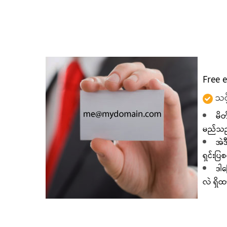
Free 
သင့
မိတ
မည်သည့်
အဲဒ
ရှင်းပ
ဒါက
လဲ ရှိ