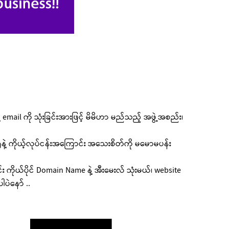
email ကို သုံးခြင်းအားဖြင့် မိမိဟာ မည်သည့် အဖွဲ့အစည်း၊
နဲ့ ကိုယ့်လုပ်ငန်းအကြောင်း အသေးစိတ်ကို မမောမပန်း
ကိုယ်ပိုင် Domain Name နဲ့ အီးမေးလ် သုံးမယ်၊ website
ပဲနော် ..