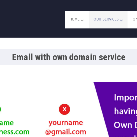
HOME
OUR SERVICES
ON
Email with own domain service