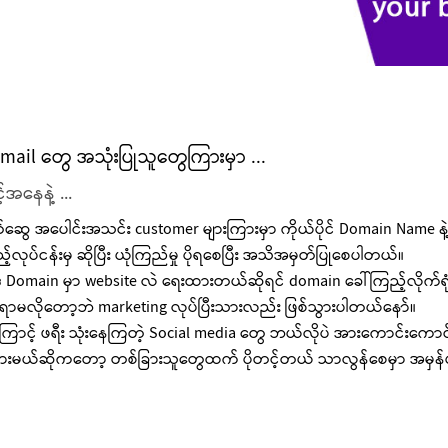
email တွေ အသုံးပြုသူတွေကြားမှာ ...
်အနေနဲ့ ...
်ဆွေ အပေါင်းအသင်း customer များကြားမှာ ကိုယ်ပိုင် Domain Name နဲ့ 
လုပ်ငန်းမှ ဆိုပြီး ယုံကြည်မှု ပိုရစေပြီး အသိအမှတ်ပြုစေပါတယ်။
ီ Domain မှာ website လဲ ရေးထားတယ်ဆိုရင် domain ခေါ်ကြည့်လိုက်ရုံ
ြစရာမလိုတော့ဘဲ marketing လုပ်ပြီးသားလည်း ဖြစ်သွားပါတယ်နော်။
ြောင့် ဖရီး သုံးနေကြတဲ့ Social media တွေ ဘယ်လိုပဲ အားကောင်းကောင်း 
ထားမယ်ဆိုကတော့ တစ်ခြားသူတွေထက် ပိုတင့်တယ် သာလွန်စေမှာ အမှန်ပါ